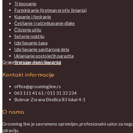
Trimovanje
Furminiranje (tretman protiv linjanja)
Kupanje i feniranje
Češljanje i raščetkavanje dlake
Čišćenje ušiju
Sečenje noktiju
Izbrijavanje šapa
Izbrijavanje sanitarnog dela
Uklanjanje postojećih parazita
Grooming Line, Novi Beograd
Tretman protiv parazita
Kontakt informacije
office@groomingline.rs
063 111 41 61 / 011 31 33 234
Bulevar Zorana Đinđića 83 lokal 4-1
O nama
Grooming line je savremeno opremljen, profesionalni salon za negu V
zdravlju.