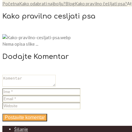
Početna
Kako odabrati najbolju?
Blog
Kako pravilno češljati psa?
At
Kako pravilno cesljati psa
Nema opisa slike ...
Dodajte Komentar
Šišanje