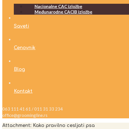
Nacionalne CAC izložbe
Međunarodne CACIB izložbe
Saveti
Cenovnik
Blog
Kontakt
063 111 41 61 / 011 31 33 234
office@groomingline.rs
Attachment: Kako pravilno cesljati psa