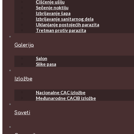
Čišćenje ušiju
Sečenje noktiju
Izbrijavanje šapa
Izbrijavanje sanitarnog dela
Uklanjanje postojećih parazita
Tretman protiv parazita
Galerija
Salon
Slike pasa
Izložbe
Nacionalne CAC izložbe
Međunarodne CACIB izložbe
Saveti