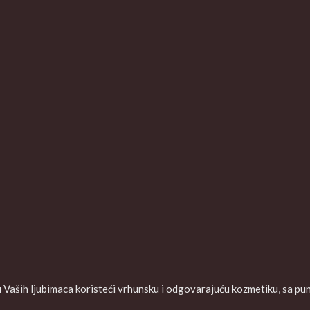
aših ljubimaca koristeći vrhunsku i odgovarajuću kozmetiku, sa puno 