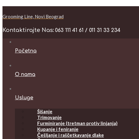
Grooming Line, Novi Beograd
Kontaktirajte Nas:
063 111 41 61 / 011 31 33 234
Početna
O nama
Usluge
Šišanje
Trimovanje
Furminiranje (tretman protiv linjanja)
Kupanje i feniranje
Češljanje i raščetkavanje dlake