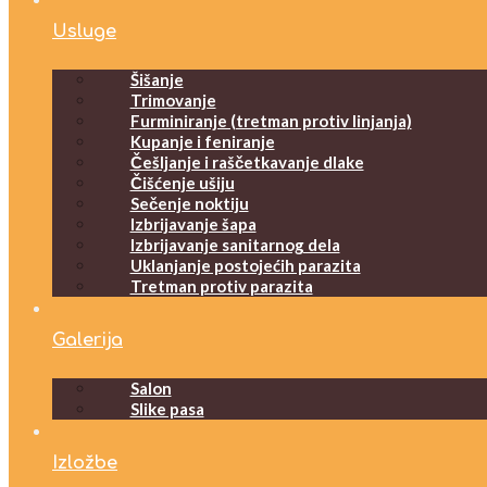
Usluge
Šišanje
Trimovanje
Furminiranje (tretman protiv linjanja)
Kupanje i feniranje
Češljanje i raščetkavanje dlake
Čišćenje ušiju
Sečenje noktiju
Izbrijavanje šapa
Izbrijavanje sanitarnog dela
Uklanjanje postojećih parazita
Tretman protiv parazita
Galerija
Salon
Slike pasa
Izložbe