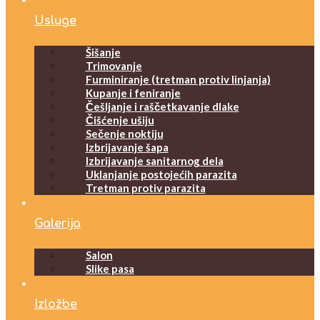
Usluge
Šišanje
Trimovanje
Furminiranje (tretman protiv linjanja)
Kupanje i feniranje
Češljanje i raščetkavanje dlake
Čišćenje ušiju
Sečenje noktiju
Izbrijavanje šapa
Izbrijavanje sanitarnog dela
Uklanjanje postojećih parazita
Tretman protiv parazita
Galerija
Salon
Slike pasa
Izložbe