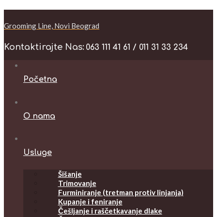
Grooming Line, Novi Beograd
Kontaktirajte Nas:
063 111 41 61 / 011 31 33 234
Početna
O nama
Usluge
Šišanje
Trimovanje
Furminiranje (tretman protiv linjanja)
Kupanje i feniranje
Češljanje i raščetkavanje dlake