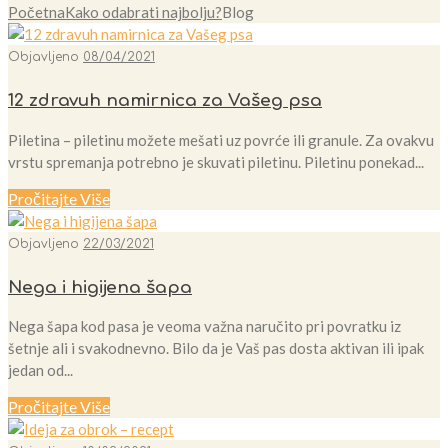
Početna
Kako odabrati najbolju?
Blog
Objavljeno
08/04/2021
12 zdravuh namirnica za Vašeg psa
Piletina – piletinu možete mešati uz povrće ili granule. Za ovakvu
vrstu spremanja potrebno je skuvati piletinu. Piletinu ponekad...
Pročitajte Više
Objavljeno
22/03/2021
Nega i higijena šapa
Nega šapa kod pasa je veoma važna naručito pri povratku iz
šetnje ali i svakodnevno. Bilo da je Vaš pas dosta aktivan ili ipak
jedan od...
Pročitajte Više