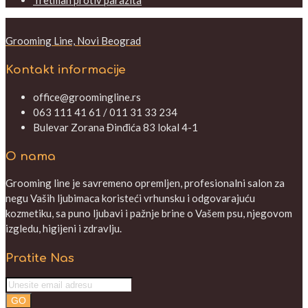
Tretman protiv parazita
Grooming Line, Novi Beograd
Kontakt informacije
office@groomingline.rs
063 111 41 61 / 011 31 33 234
Bulevar Zorana Đinđića 83 lokal 4-1
O nama
Grooming line je savremeno opremljen, profesionalni salon za
negu Vaših ljubimaca koristeći vrhunsku i odgovarajuću
kozmetiku, sa puno ljubavi i pažnje brine o Vašem psu, njegovom
izgledu, higijeni i zdravlju.
Pratite Nas