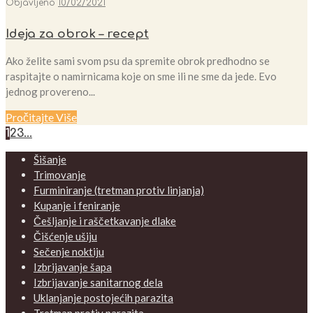
Objavljeno
10/02/2021
Ideja za obrok – recept
Ako želite sami svom psu da spremite obrok predhodno se
raspitajte o namirnicama koje on sme ili ne sme da jede. Evo
jednog provereno...
Pročitajte Više
1
2
3
…
Šišanje
Trimovanje
Furminiranje (tretman protiv linjanja)
Kupanje i feniranje
Češljanje i raščetkavanje dlake
Čišćenje ušiju
Sečenje noktiju
Izbrijavanje šapa
Izbrijavanje sanitarnog dela
Uklanjanje postojećih parazita