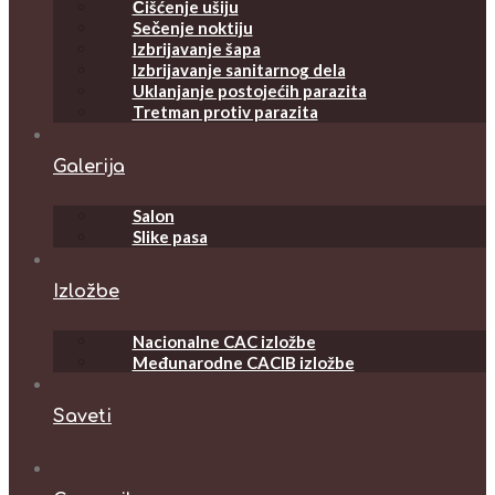
Čišćenje ušiju
Sečenje noktiju
Izbrijavanje šapa
Izbrijavanje sanitarnog dela
Uklanjanje postojećih parazita
Tretman protiv parazita
Galerija
Salon
Slike pasa
Izložbe
Nacionalne CAC izložbe
Međunarodne CACIB izložbe
Saveti