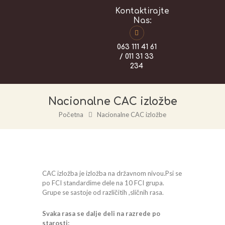
Kontaktirajte
Nas:
063 111 41 61
/ 011 31 33
234
Nacionalne CAC izložbe
Početna
Nacionalne CAC izložbe
CAC izložba je izložba na državnom nivou.Psi se
po FCI standardime dele na 10 FCI grupa.
Grupe se sastoje od različitih ,sličnih rasa.
Svaka rasa se dalje deli na razrede po
starosti: