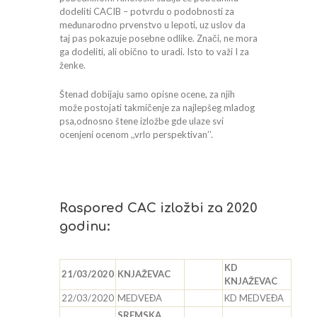
dodeliti CACIB – potvrdu o podobnosti za
međunarodno prvenstvo u lepoti, uz uslov da
taj pas pokazuje posebne odlike. Znači, ne mora
ga dodeliti, ali obično to uradi. Isto to važi I za
ženke.
Štenad dobijaju samo opisne ocene, za njih
može postojati takmičenje za najlepšeg mladog
psa,odnosno štene izložbe gde ulaze svi
ocenjeni ocenom ,,vrlo perspektivan’’.
Raspored CAC izložbi za 2020
godinu:
KD
21/03/2020
KNJAŽEVAC
KNJAŽEVAC
22/03/2020
MEDVEĐA
KD MEDVEĐA
SREMSKA