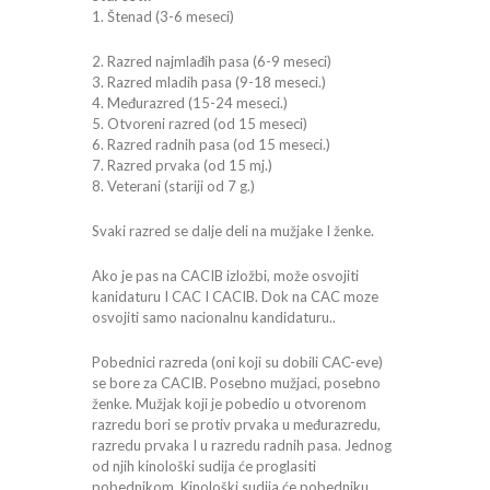
1. Štenad (3-6 meseci)
2. Razred najmlađih pasa (6-9 meseci)
3. Razred mladih pasa (9-18 meseci.)
4. Međurazred (15-24 meseci.)
5. Otvoreni razred (od 15 meseci)
6. Razred radnih pasa (od 15 meseci.)
7. Razred prvaka (od 15 mj.)
8. Veterani (stariji od 7 g.)
Svaki razred se dalje deli na mužjake I ženke.
Ako je pas na CACIB izložbi, može osvojiti
kanidaturu I CAC I CACIB. Dok na CAC moze
osvojiti samo nacionalnu kandidaturu..
Pobednici razreda (oni koji su dobili CAC-eve)
se bore za CACIB. Posebno mužjaci, posebno
ženke. Mužjak koji je pobedio u otvorenom
razredu bori se protiv prvaka u međurazredu,
razredu prvaka I u razredu radnih pasa. Jednog
od njih kinološki sudija će proglasiti
pobednikom. Kinološki sudija će pobedniku