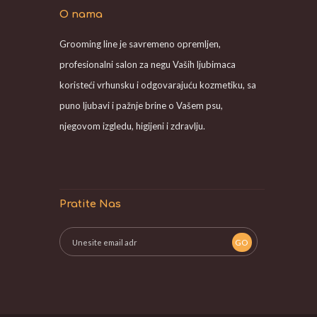
O nama
Grooming line je savremeno opremljen,
profesionalni salon za negu Vaših ljubimaca
koristeći vrhunsku i odgovarajuću kozmetiku, sa
puno ljubavi i pažnje brine o Vašem psu,
njegovom izgledu, higijeni i zdravlju.
Pratite Nas