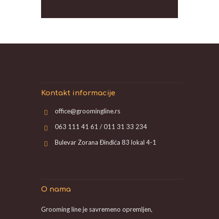
Kontakt informacije
office@groomingline.rs
063 111 41 61 / 011 31 33 234
Bulevar Zorana Đinđića 83 lokal 4-1
O nama
Grooming line je savremeno opremljen,