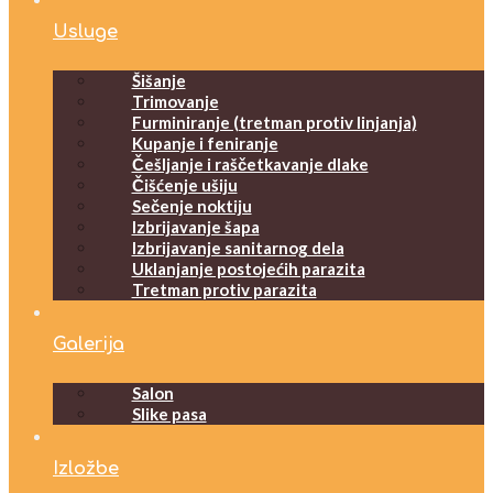
Usluge
Šišanje
Trimovanje
Furminiranje (tretman protiv linjanja)
Kupanje i feniranje
Češljanje i raščetkavanje dlake
Čišćenje ušiju
Sečenje noktiju
Izbrijavanje šapa
Izbrijavanje sanitarnog dela
Uklanjanje postojećih parazita
Tretman protiv parazita
Galerija
Salon
Slike pasa
Izložbe