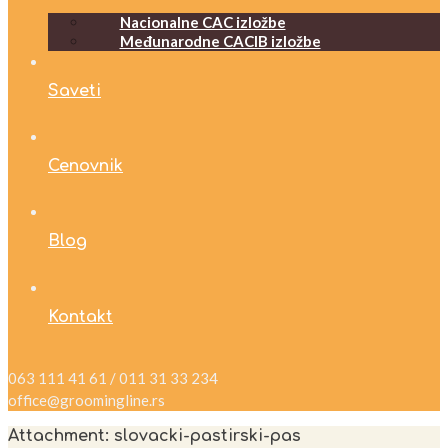
Nacionalne CAC izložbe
Međunarodne CACIB izložbe
Saveti
Cenovnik
Blog
Kontakt
063 111 41 61 / 011 31 33 234
office@groomingline.rs
Attachment: slovacki-pastirski-pas