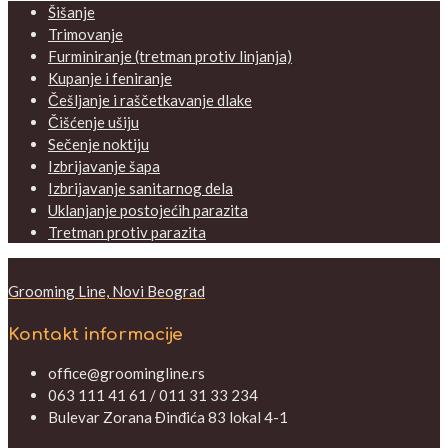
Šišanje
Trimovanje
Furminiranje (tretman protiv linjanja)
Kupanje i feniranje
Češljanje i raščetkavanje dlake
Čišćenje ušiju
Sečenje noktiju
Izbrijavanje šapa
Izbrijavanje sanitarnog dela
Uklanjanje postojećih parazita
Tretman protiv parazita
Grooming Line, Novi Beograd
Kontakt informacije
office@groomingline.rs
063 111 41 61 / 011 31 33 234
Bulevar Zorana Đinđića 83 lokal 4-1