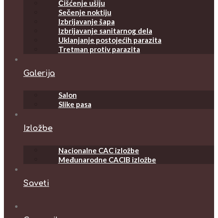
Čišćenje ušiju
Sečenje noktiju
Izbrijavanje šapa
Izbrijavanje sanitarnog dela
Uklanjanje postojećih parazita
Tretman protiv parazita
Galerija
Salon
Slike pasa
Izložbe
Nacionalne CAC izložbe
Međunarodne CACIB izložbe
Saveti