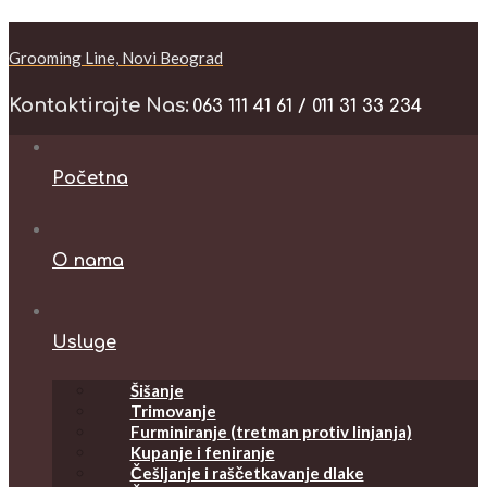
Grooming Line, Novi Beograd
Kontaktirajte Nas:
063 111 41 61 / 011 31 33 234
Početna
O nama
Usluge
Šišanje
Trimovanje
Furminiranje (tretman protiv linjanja)
Kupanje i feniranje
Češljanje i raščetkavanje dlake