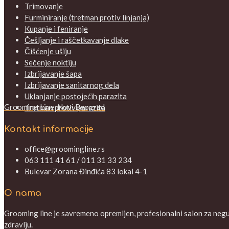
Trimovanje
Furminiranje (tretman protiv linjanja)
Kupanje i feniranje
Češljanje i raščetkavanje dlake
Čišćenje ušiju
Sečenje noktiju
Izbrijavanje šapa
Izbrijavanje sanitarnog dela
Uklanjanje postojećih parazita
Grooming Line, Novi Beograd
Tretman protiv parazita
Kontakt informacije
office@groomingline.rs
063 111 41 61 / 011 31 33 234
Bulevar Zorana Đinđića 83 lokal 4-1
O nama
Grooming line je savremeno opremljen, profesionalni salon za negu V
zdravlju.