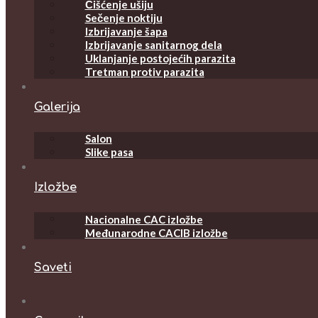
Čišćenje ušiju
Sečenje noktiju
Izbrijavanje šapa
Izbrijavanje sanitarnog dela
Uklanjanje postojećih parazita
Tretman protiv parazita
Galerija
Salon
Slike pasa
Izložbe
Nacionalne CAC izložbe
Međunarodne CACIB izložbe
Saveti