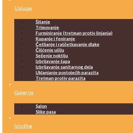
Usluge
Šišanje
Trimovanje
Furminiranje (tretman protiv linjanja)
Kupanje i feniranje
Češljanje i raščetkavanje dlake
Čišćenje ušiju
Sečenje noktiju
Izbrijavanje šapa
Izbrijavanje sanitarnog dela
Uklanjanje postojećih parazita
Tretman protiv parazita
Galerija
Salon
Slike pasa
Izložbe