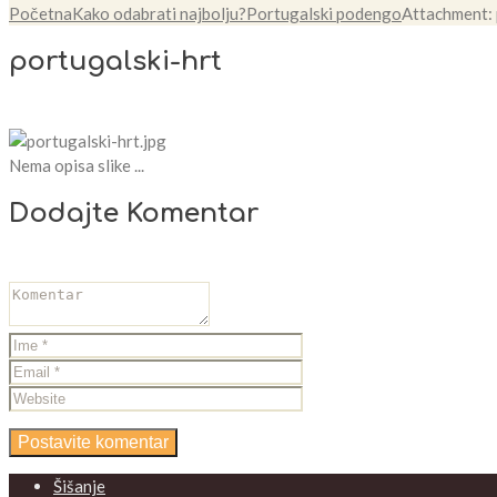
Početna
Kako odabrati najbolju?
Portugalski podengo
Attachment: 
portugalski-hrt
Nema opisa slike ...
Dodajte Komentar
Šišanje