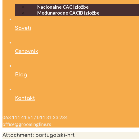
Nacionalne CAC izložbe
Međunarodne CACIB izložbe
Saveti
Cenovnik
Blog
Kontakt
063 111 41 61 / 011 31 33 234
office@groomingline.rs
Attachment: portugalski-hrt