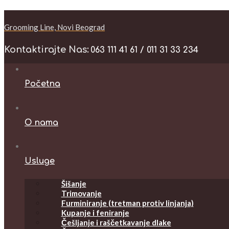
Grooming Line, Novi Beograd
Kontaktirajte Nas:
063 111 41 61 / 011 31 33 234
Početna
O nama
Usluge
Šišanje
Trimovanje
Furminiranje (tretman protiv linjanja)
Kupanje i feniranje
Češljanje i raščetkavanje dlake