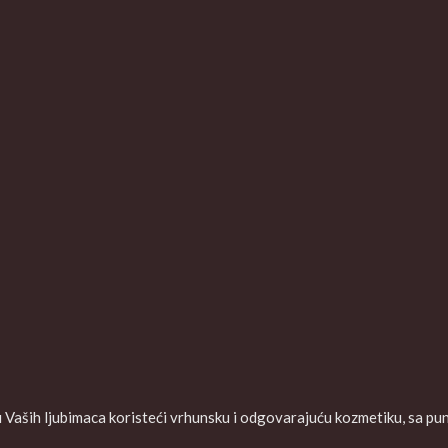
aših ljubimaca koristeći vrhunsku i odgovarajuću kozmetiku, sa puno 