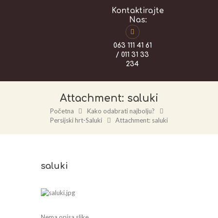
Kontaktirajte
Nas:
063 111 41 61
/ 011 31 33
234
Attachment: saluki
Početna
Kako odabrati najbolju?
Persijski hrt-Saluki
Attachment: saluki
saluki
Nema opisa slike ...