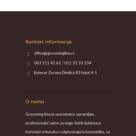
Kontakt informacije
office@groomingline.rs
063 111 41 61 / 011 31 33 234
Bulevar Zorana Đinđića 83 lokal 4-1
O nama
Grooming line je savremeno opremljen,
profesionalni salon za negu Vaših ljubimaca
koristeći vrhunsku i odgovarajuću kozmetiku, sa