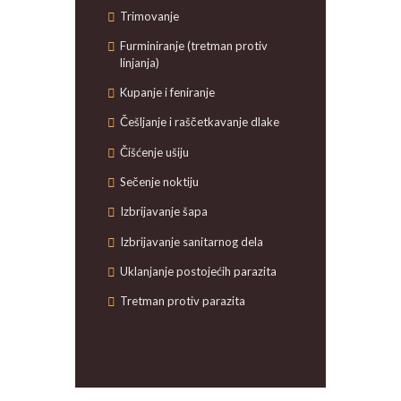
Trimovanje
Furminiranje (tretman protiv
linjanja)
Kupanje i feniranje
Češljanje i raščetkavanje dlake
Čišćenje ušiju
Sečenje noktiju
Izbrijavanje šapa
Izbrijavanje sanitarnog dela
Uklanjanje postojećih parazita
Tretman protiv parazita