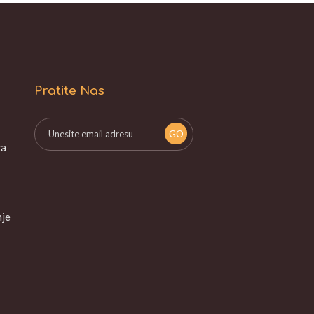
Pratite Nas
za
nje