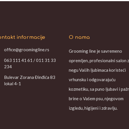
ntakt informacije
O nama
office@groomingline.rs
Grooming line je savremeno
063 111 41 61 / 011 31 33
opremljen, profesionalni salon 
234
negu Vaših ljubimaca koristeći
Bulevar Zorana Đinđića 83
vrhunsku i odgovarajuću
lokal 4-1
kozmetiku, sa puno ljubavi i paž
brine o Vašem psu, njegovom
izgledu, higijeni i zdravlju.