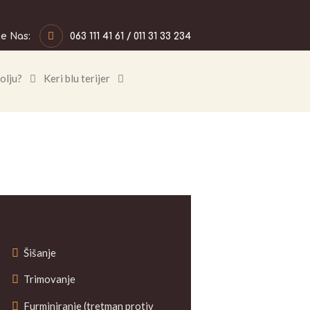
te Nas:
063 111 41 61 / 011 31 33 234
olju?
Keri blu terijer
Šišanje
Trimovanje
Furminiranje (tretman protiv