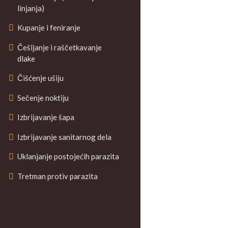
linjanja)
Kupanje i feniranje
Češljanje i raščetkavanje
dlake
Čišćenje ušiju
Sečenje noktiju
Izbrijavanje šapa
Izbrijavanje sanitarnog dela
Uklanjanje postojećih parazita
Tretman protiv parazita