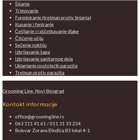
Šišanje
Trimovanje
Furminiranje (tretman protiv linjanja)
Kupanje i feniranje
Češljanje i raščetkavanje dlake
Čišćenje ušiju
Sečenje noktiju
Izbrijavanje šapa
Izbrijavanje sanitarnog dela
Uklanjanje postojećih parazita
Tretman protiv parazita
Grooming Line, Novi Beograd
Kontakt informacije
office@groomingline.rs
063 111 41 61 / 011 31 33 234
Bulevar Zorana Đinđića 83 lokal 4-1