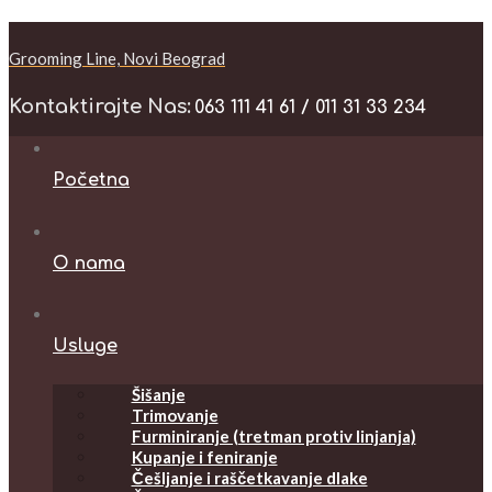
Grooming Line, Novi Beograd
Kontaktirajte Nas:
063 111 41 61 / 011 31 33 234
Početna
O nama
Usluge
Šišanje
Trimovanje
Furminiranje (tretman protiv linjanja)
Kupanje i feniranje
Češljanje i raščetkavanje dlake