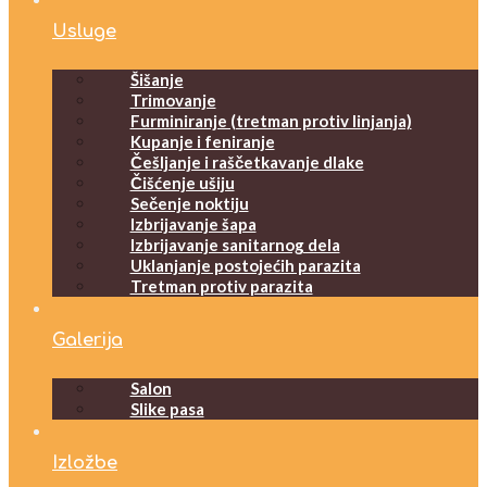
Usluge
Šišanje
Trimovanje
Furminiranje (tretman protiv linjanja)
Kupanje i feniranje
Češljanje i raščetkavanje dlake
Čišćenje ušiju
Sečenje noktiju
Izbrijavanje šapa
Izbrijavanje sanitarnog dela
Uklanjanje postojećih parazita
Tretman protiv parazita
Galerija
Salon
Slike pasa
Izložbe