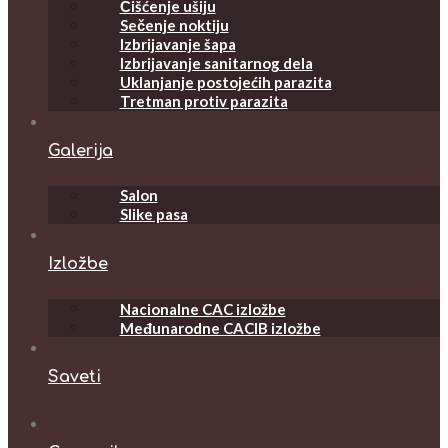
Čišćenje ušiju
Sečenje noktiju
Izbrijavanje šapa
Izbrijavanje sanitarnog dela
Uklanjanje postojećih parazita
Tretman protiv parazita
Galerija
Salon
Slike pasa
Izložbe
Nacionalne CAC izložbe
Međunarodne CACIB izložbe
Saveti