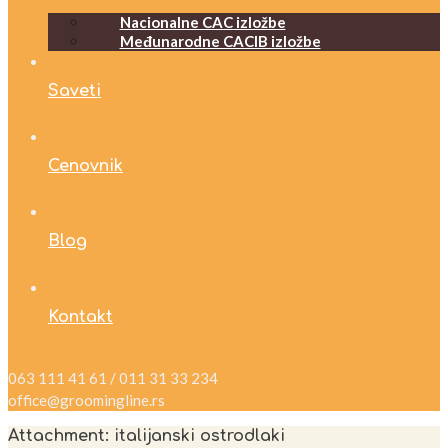
Nacionalne CAC izložbe
Međunarodne CACIB izložbe
Saveti
Cenovnik
Blog
Kontakt
063 111 41 61 / 011 31 33 234
office@groomingline.rs
Attachment: italijanski ostrodlaki