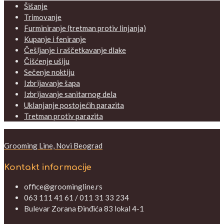
Šišanje
Trimovanje
Furminiranje (tretman protiv linjanja)
Kupanje i feniranje
Češljanje i raščetkavanje dlake
Čišćenje ušiju
Sečenje noktiju
Izbrijavanje šapa
Izbrijavanje sanitarnog dela
Uklanjanje postojećih parazita
Tretman protiv parazita
Grooming Line, Novi Beograd
Kontakt informacije
office@groomingline.rs
063 111 41 61 / 011 31 33 234
Bulevar Zorana Đinđića 83 lokal 4-1