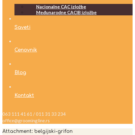
Nacionalne CAC izložbe
Međunarodne CACIB izložbe
Saveti
Cenovnik
Blog
Kontakt
063 111 41 61 / 011 31 33 234
office@groomingline.rs
Attachment: belgijski-grifon