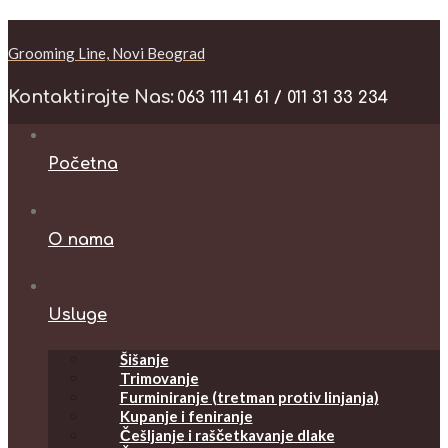
Grooming Line, Novi Beograd
Kontaktirajte Nas:
063 111 41 61 / 011 31 33 234
Početna
O nama
Usluge
Šišanje
Trimovanje
Furminiranje (tretman protiv linjanja)
Kupanje i feniranje
Češljanje i raščetkavanje dlake