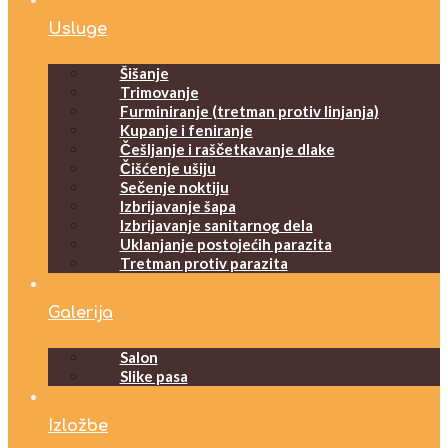
Usluge
Šišanje
Trimovanje
Furminiranje (tretman protiv linjanja)
Kupanje i feniranje
Češljanje i raščetkavanje dlake
Čišćenje ušiju
Sečenje noktiju
Izbrijavanje šapa
Izbrijavanje sanitarnog dela
Uklanjanje postojećih parazita
Tretman protiv parazita
Galerija
Salon
Slike pasa
Izložbe