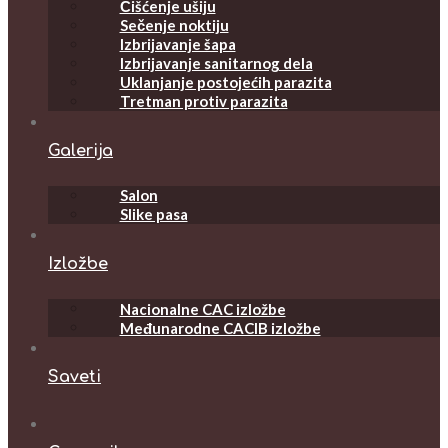
Čišćenje ušiju
Sečenje noktiju
Izbrijavanje šapa
Izbrijavanje sanitarnog dela
Uklanjanje postojećih parazita
Tretman protiv parazita
Galerija
Salon
Slike pasa
Izložbe
Nacionalne CAC izložbe
Međunarodne CACIB izložbe
Saveti