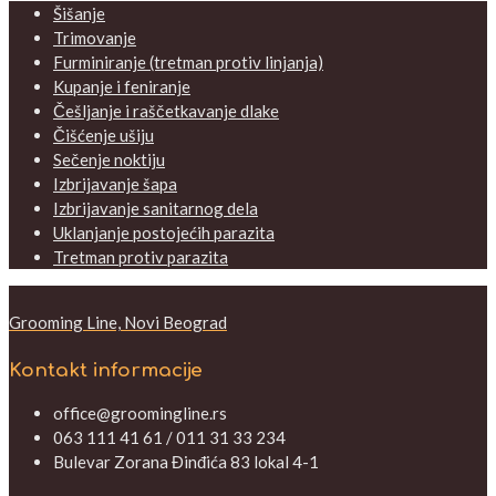
Šišanje
Trimovanje
Furminiranje (tretman protiv linjanja)
Kupanje i feniranje
Češljanje i raščetkavanje dlake
Čišćenje ušiju
Sečenje noktiju
Izbrijavanje šapa
Izbrijavanje sanitarnog dela
Uklanjanje postojećih parazita
Tretman protiv parazita
Grooming Line, Novi Beograd
Kontakt informacije
office@groomingline.rs
063 111 41 61 / 011 31 33 234
Bulevar Zorana Đinđića 83 lokal 4-1