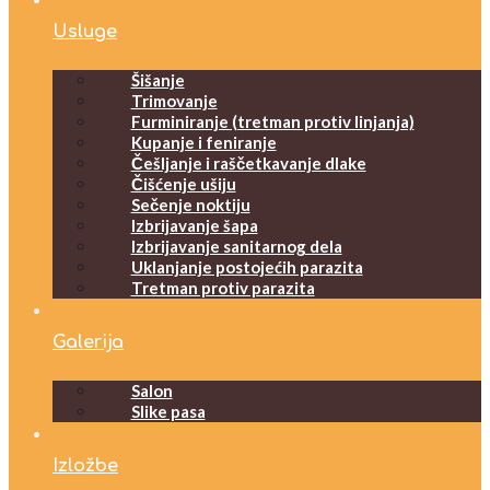
Usluge
Šišanje
Trimovanje
Furminiranje (tretman protiv linjanja)
Kupanje i feniranje
Češljanje i raščetkavanje dlake
Čišćenje ušiju
Sečenje noktiju
Izbrijavanje šapa
Izbrijavanje sanitarnog dela
Uklanjanje postojećih parazita
Tretman protiv parazita
Galerija
Salon
Slike pasa
Izložbe