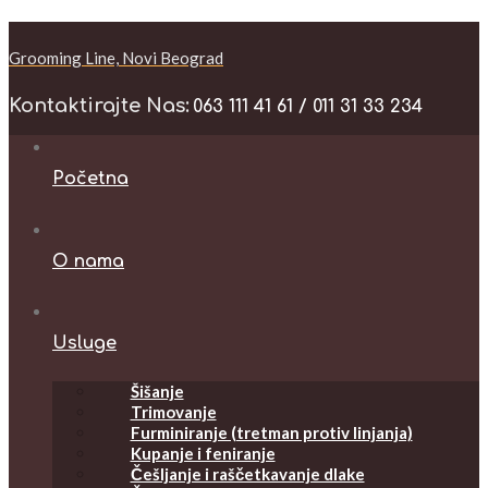
Grooming Line, Novi Beograd
Kontaktirajte Nas:
063 111 41 61 / 011 31 33 234
Početna
O nama
Usluge
Šišanje
Trimovanje
Furminiranje (tretman protiv linjanja)
Kupanje i feniranje
Češljanje i raščetkavanje dlake