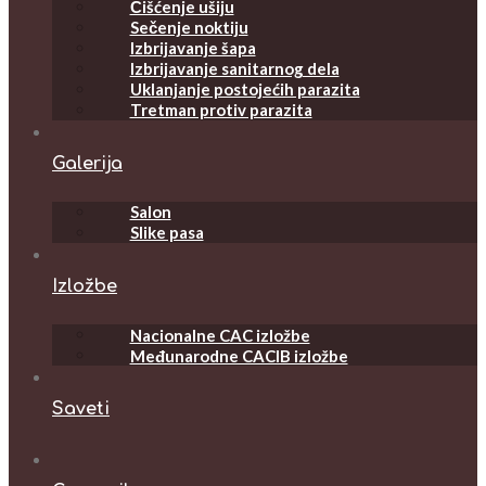
Čišćenje ušiju
Sečenje noktiju
Izbrijavanje šapa
Izbrijavanje sanitarnog dela
Uklanjanje postojećih parazita
Tretman protiv parazita
Galerija
Salon
Slike pasa
Izložbe
Nacionalne CAC izložbe
Međunarodne CACIB izložbe
Saveti