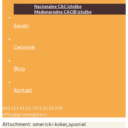
Nacionalne CAC izložbe
Međunarodne CACIB izložbe
Saveti
Cenovnik
Blog
Kontakt
063 111 41 61 / 011 31 33 234
office@groomingline.rs
Attachment: americki-koker_spaniel