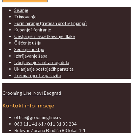
Šišanje
Trimovanje
Furminiranje (tretman protiv linjanja)
Kupanje i feniranje
Češljanje i raščetkavanje dlake
Čišćenje ušiju
Sečenje noktiju
Izbrijavanje šapa
Izbrijavanje sanitarnog dela
Uklanjanje postojećih parazita
Tretman protiv parazita
Grooming Line, Novi Beograd
Kontakt informacije
office@groomingline.rs
063 111 41 61 / 011 31 33 234
Bulevar Zorana Đinđića 83 lokal 4-1