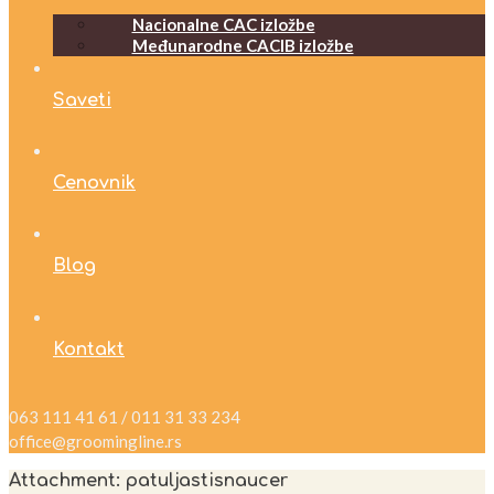
Nacionalne CAC izložbe
Međunarodne CACIB izložbe
Saveti
Cenovnik
Blog
Kontakt
063 111 41 61 / 011 31 33 234
office@groomingline.rs
Attachment: patuljastisnaucer