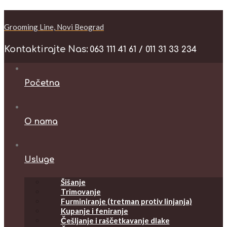
Grooming Line, Novi Beograd
Kontaktirajte Nas:
063 111 41 61 / 011 31 33 234
Početna
O nama
Usluge
Šišanje
Trimovanje
Furminiranje (tretman protiv linjanja)
Kupanje i feniranje
Češljanje i raščetkavanje dlake