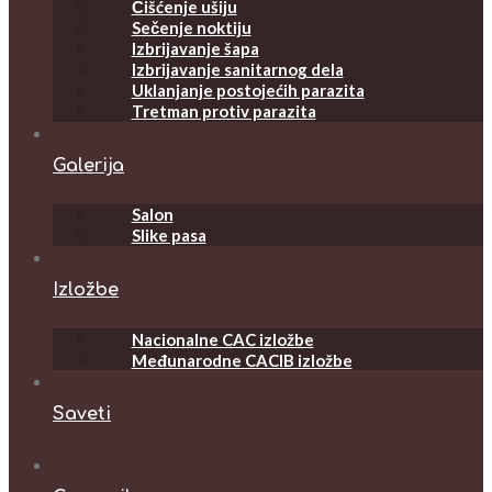
Čišćenje ušiju
Sečenje noktiju
Izbrijavanje šapa
Izbrijavanje sanitarnog dela
Uklanjanje postojećih parazita
Tretman protiv parazita
Galerija
Salon
Slike pasa
Izložbe
Nacionalne CAC izložbe
Međunarodne CACIB izložbe
Saveti