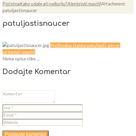
Početna
Kako odabrati najbolju?
Alentejski mastif
Attachment:
patuljastisnaucer
patuljastisnaucer
Prethodna stavka
patuljasti-pincer
pirinejski-mastif
Nema opisa slike ...
Dodajte Komentar