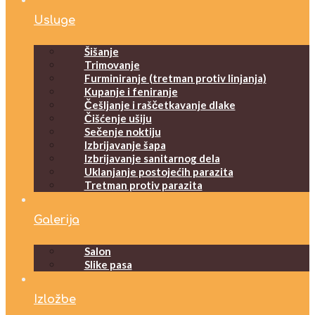
Usluge
Šišanje
Trimovanje
Furminiranje (tretman protiv linjanja)
Kupanje i feniranje
Češljanje i raščetkavanje dlake
Čišćenje ušiju
Sečenje noktiju
Izbrijavanje šapa
Izbrijavanje sanitarnog dela
Uklanjanje postojećih parazita
Tretman protiv parazita
Galerija
Salon
Slike pasa
Izložbe