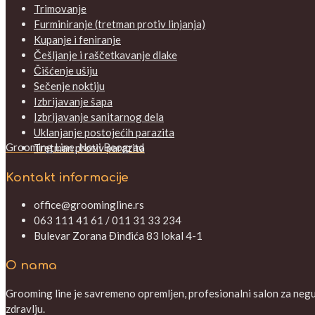
Trimovanje
Furminiranje (tretman protiv linjanja)
Kupanje i feniranje
Češljanje i raščetkavanje dlake
Čišćenje ušiju
Sečenje noktiju
Izbrijavanje šapa
Izbrijavanje sanitarnog dela
Uklanjanje postojećih parazita
Grooming Line, Novi Beograd
Tretman protiv parazita
Kontakt informacije
office@groomingline.rs
063 111 41 61 / 011 31 33 234
Bulevar Zorana Đinđića 83 lokal 4-1
O nama
Grooming line je savremeno opremljen, profesionalni salon za negu V
zdravlju.