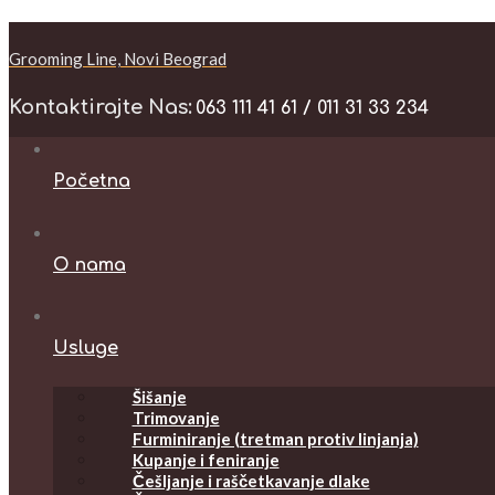
Grooming Line, Novi Beograd
Kontaktirajte Nas:
063 111 41 61 / 011 31 33 234
Početna
O nama
Usluge
Šišanje
Trimovanje
Furminiranje (tretman protiv linjanja)
Kupanje i feniranje
Češljanje i raščetkavanje dlake