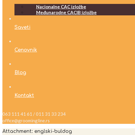
Nacionalne CAC izložbe
Međunarodne CACIB izložbe
Saveti
Cenovnik
Blog
Kontakt
063 111 41 61 / 011 31 33 234
office@groomingline.rs
Attachment: englski-buldog