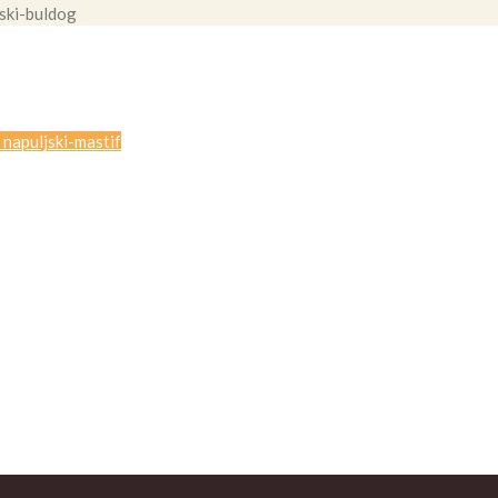
ski-buldog
napuljski-mastif