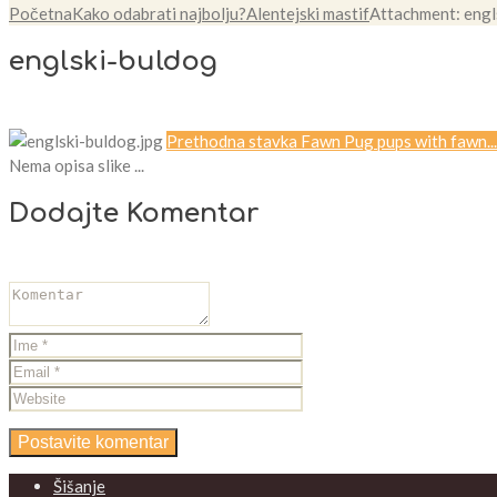
Početna
Kako odabrati najbolju?
Alentejski mastif
Attachment: engl
englski-buldog
Prethodna stavka
Fawn Pug pups with fawn...
Nema opisa slike ...
Dodajte Komentar
Šišanje