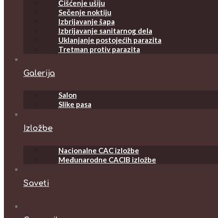
Čišćenje ušiju
Sečenje noktiju
Izbrijavanje šapa
Izbrijavanje sanitarnog dela
Uklanjanje postojećih parazita
Tretman protiv parazita
Galerija
Salon
Slike pasa
Izložbe
Nacionalne CAC izložbe
Međunarodne CACIB izložbe
Saveti