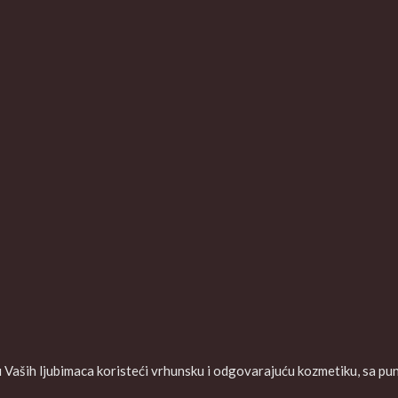
aših ljubimaca koristeći vrhunsku i odgovarajuću kozmetiku, sa puno 