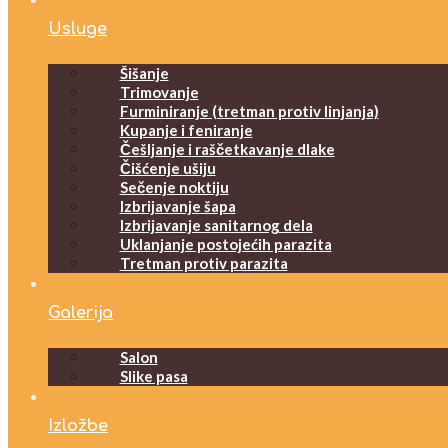
Usluge
Šišanje
Trimovanje
Furminiranje (tretman protiv linjanja)
Kupanje i feniranje
Češljanje i raščetkavanje dlake
Čišćenje ušiju
Sečenje noktiju
Izbrijavanje šapa
Izbrijavanje sanitarnog dela
Uklanjanje postojećih parazita
Tretman protiv parazita
Galerija
Salon
Slike pasa
Izložbe