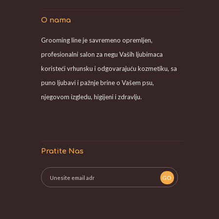
O nama
Grooming line je savremeno opremljen,
profesionalni salon za negu Vaših ljubimaca
koristeći vrhunsku i odgovarajuću kozmetiku, sa
puno ljubavi i pažnje brine o Vašem psu,
njegovom izgledu, higijeni i zdravlju.
Pratite Nas