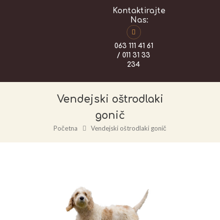
Kontaktirajte
Nas:
063 111 41 61
/ 011 31 33
234
Vendejski oštrodlaki
gonič
Početna
Vendejski oštrodlaki gonič