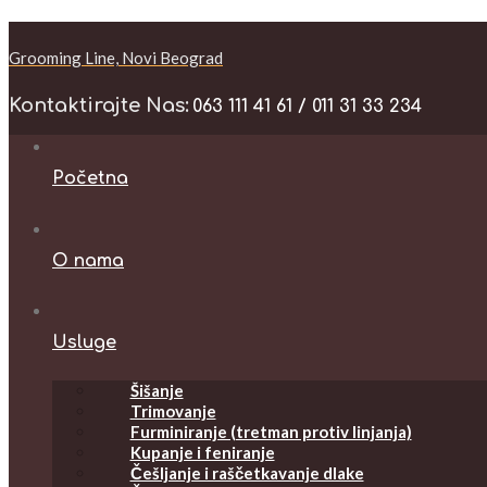
Grooming Line, Novi Beograd
Kontaktirajte Nas:
063 111 41 61 / 011 31 33 234
Početna
O nama
Usluge
Šišanje
Trimovanje
Furminiranje (tretman protiv linjanja)
Kupanje i feniranje
Češljanje i raščetkavanje dlake