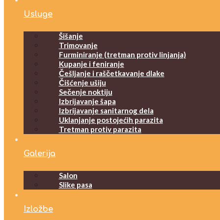
Usluge
Šišanje
Trimovanje
Furminiranje (tretman protiv linjanja)
Kupanje i feniranje
Češljanje i raščetkavanje dlake
Čišćenje ušiju
Sečenje noktiju
Izbrijavanje šapa
Izbrijavanje sanitarnog dela
Uklanjanje postojećih parazita
Tretman protiv parazita
Galerija
Salon
Slike pasa
Izložbe