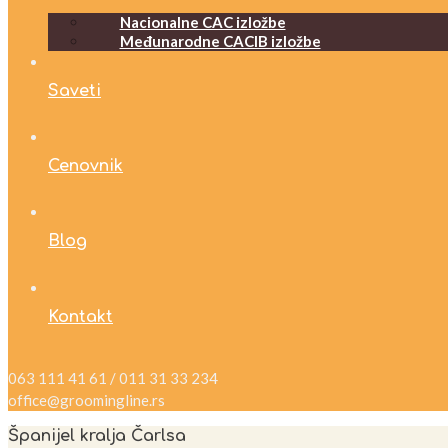
Nacionalne CAC izložbe
Međunarodne CACIB izložbe
Saveti
Cenovnik
Blog
Kontakt
063 111 41 61 / 011 31 33 234
office@groomingline.rs
Španijel kralja Čarlsa