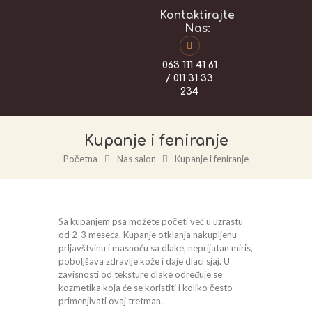
Kontaktirajte
Nas:
063 111 41 61
/ 011 31 33
234
Kupanje i feniranje
Početna
Nas salon
Kupanje i feniranje
Sa kupanjem psa možete početi već u uzrastu
od 2-3 meseca. Kupanje otklanja nakupljenu
prljavštvinu i masnoću sa dlake, neprijatan miris,
poboljšava zdravlje kože i daje dlaci sjaj. U
zavisnosti od teksture dlake određuje se
kozmetika koja će se koristiti i koliko često
primenjivati ovaj tretman.