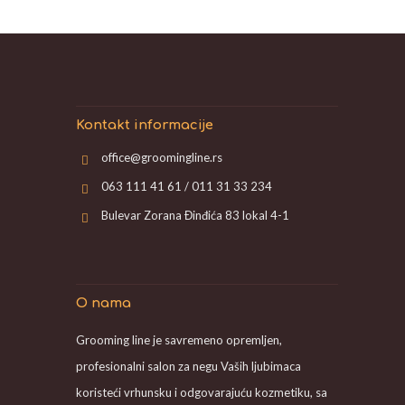
Kontakt informacije
office@groomingline.rs
063 111 41 61 / 011 31 33 234
Bulevar Zorana Đinđića 83 lokal 4-1
O nama
Grooming line je savremeno opremljen,
profesionalni salon za negu Vaših ljubimaca
koristeći vrhunsku i odgovarajuću kozmetiku, sa