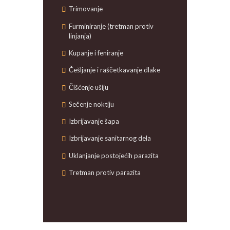
Trimovanje
Furminiranje (tretman protiv
linjanja)
Kupanje i feniranje
Češljanje i raščetkavanje dlake
Čišćenje ušiju
Sečenje noktiju
Izbrijavanje šapa
Izbrijavanje sanitarnog dela
Uklanjanje postojećih parazita
Tretman protiv parazita