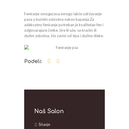
Feniranje omogućava mnogo lakše održavanje
pasa u kućnim uslovima nakon kupanja.Za
adekvatno feniranje potreban je kvalitetan fen i
odgovarajuće četke, šire ili uže, sa kraćim ili
dužim zubcima, što zavisi od tipa i dužine dlake.
Podeli:
Naš Salon
Šišanje