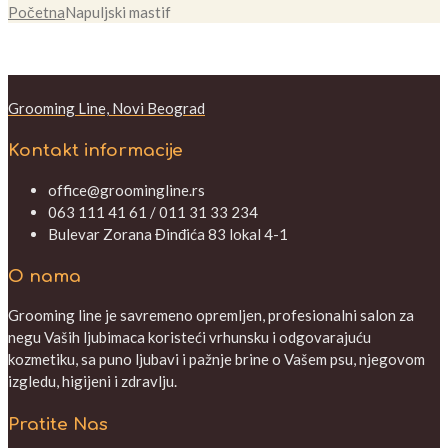
Početna
Napuljski mastif
Grooming Line, Novi Beograd
Kontakt informacije
office@groomingline.rs
063 111 41 61 / 011 31 33 234
Bulevar Zorana Đinđića 83 lokal 4-1
O nama
Grooming line je savremeno opremljen, profesionalni salon za
negu Vaših ljubimaca koristeći vrhunsku i odgovarajuću
kozmetiku, sa puno ljubavi i pažnje brine o Vašem psu, njegovom
izgledu, higijeni i zdravlju.
Pratite Nas