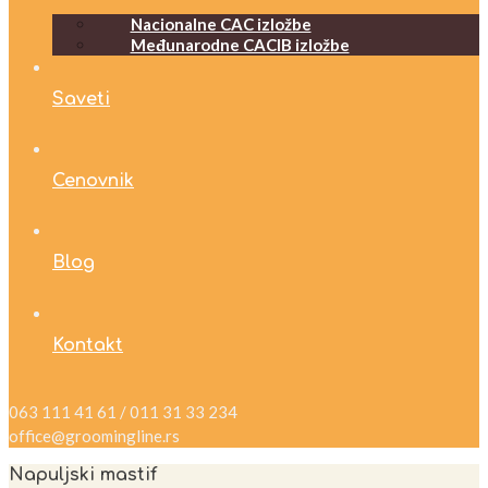
Nacionalne CAC izložbe
Međunarodne CACIB izložbe
Saveti
Cenovnik
Blog
Kontakt
063 111 41 61 / 011 31 33 234
office@groomingline.rs
Napuljski mastif