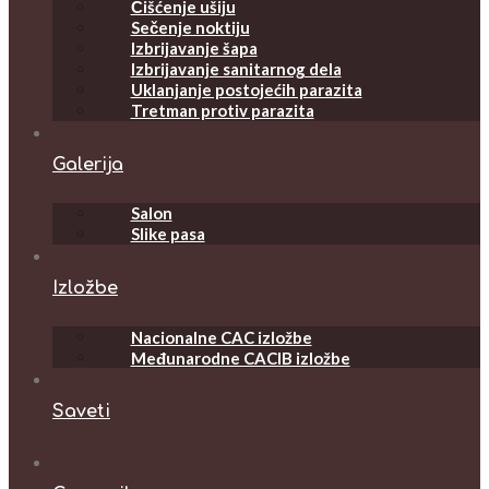
Čišćenje ušiju
Sečenje noktiju
Izbrijavanje šapa
Izbrijavanje sanitarnog dela
Uklanjanje postojećih parazita
Tretman protiv parazita
Galerija
Salon
Slike pasa
Izložbe
Nacionalne CAC izložbe
Međunarodne CACIB izložbe
Saveti