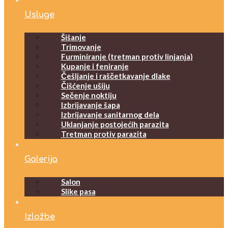
Usluge
Šišanje
Trimovanje
Furminiranje (tretman protiv linjanja)
Kupanje i feniranje
Češljanje i raščetkavanje dlake
Čišćenje ušiju
Sečenje noktiju
Izbrijavanje šapa
Izbrijavanje sanitarnog dela
Uklanjanje postojećih parazita
Tretman protiv parazita
Galerija
Salon
Slike pasa
Izložbe