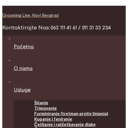
Grooming Line, Novi Beograd
Kontaktirajte Nas:
063 111 41 61 / 011 31 33 234
Početna
O nama
Usluge
Šišanje
Trimovanje
Furminiranje (tretman protiv linjanja)
Kupanje i feniranje
Češljanje i raščetkavanje dlake