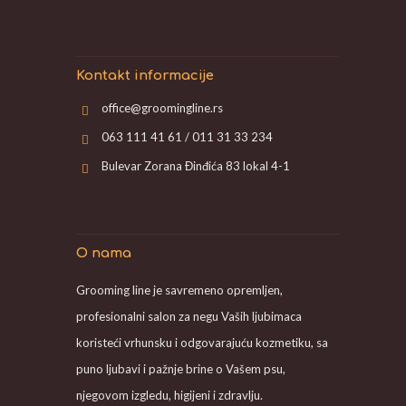
Kontakt informacije
office@groomingline.rs
063 111 41 61 / 011 31 33 234
Bulevar Zorana Đinđića 83 lokal 4-1
O nama
Grooming line je savremeno opremljen,
profesionalni salon za negu Vaših ljubimaca
koristeći vrhunsku i odgovarajuću kozmetiku, sa
puno ljubavi i pažnje brine o Vašem psu,
njegovom izgledu, higijeni i zdravlju.