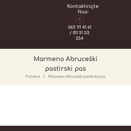
Kontaktirajte
Nas:
063 111 41 61
/ 011 31 33
234
Marmeno Abruceški
pastirski pas
Početna
Marmeno Abruceški pastirski pas