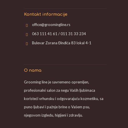
Kontakt informacije
office@groomingline.rs
063 111 41 61 / 011 31 33 234
Bulevar Zorana Đinđića 83 lokal 4-1
O nama
Grooming line je savremeno opremljen,
profesionalni salon za negu Vaših ljubimaca
koristeći vrhunsku i odgovarajuću kozmetiku, sa
puno ljubavi i pažnje brine o Vašem psu,
njegovom izgledu, higijeni i zdravlju.