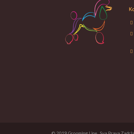
Ko
© 2019 Grooming Line. Sva Prava Zadrž