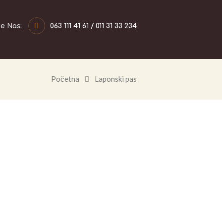
te Nas:
063 111 41 61 / 011 31 33 234
Početna
Laponski pas