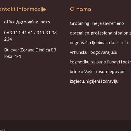
ntakt informacije
O nama
office@groomingline.rs
Grooming line je savremeno
063 111 41 61 / 011 31 33
opremljen, profesionalni salon 
234
negu Vaših ljubimaca koristeći
Bulevar Zorana Đinđića 83
vrhunsku i odgovarajuću
lokal 4-1
kozmetiku, sa puno ljubavi i paž
brine o Vašem psu, njegovom
izgledu, higijeni i zdravlju.
ana.