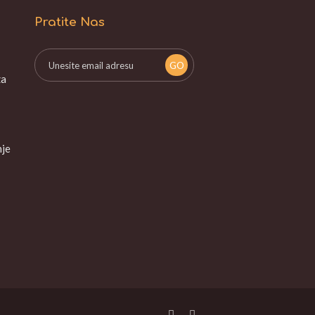
Pratite Nas
za
nje