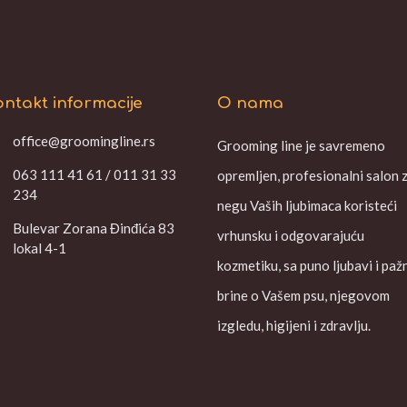
ntakt informacije
O nama
office@groomingline.rs
Grooming line je savremeno
063 111 41 61 / 011 31 33
opremljen, profesionalni salon 
234
negu Vaših ljubimaca koristeći
Bulevar Zorana Đinđića 83
vrhunsku i odgovarajuću
lokal 4-1
kozmetiku, sa puno ljubavi i paž
brine o Vašem psu, njegovom
izgledu, higijeni i zdravlju.