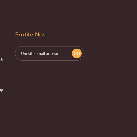
Pratite Nas
za
nje