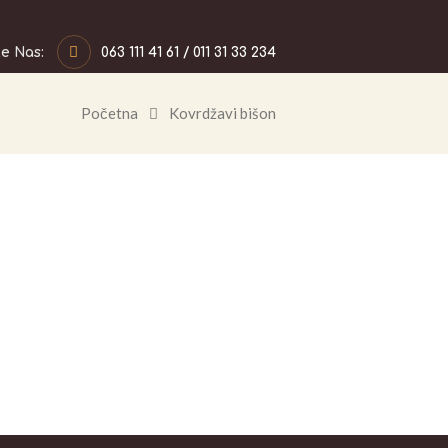
te Nas:
063 111 41 61 / 011 31 33 234
Početna
Kovrdžavi bišon