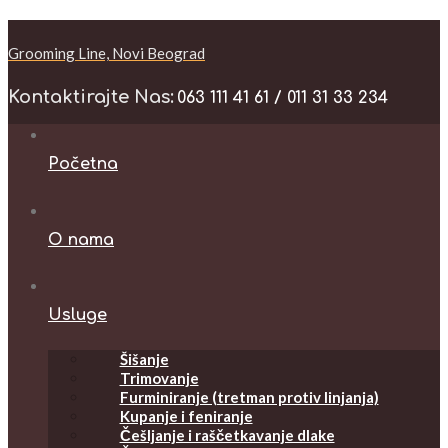
Grooming Line, Novi Beograd
Kontaktirajte Nas:
063 111 41 61 / 011 31 33 234
Početna
O nama
Usluge
Šišanje
Trimovanje
Furminiranje (tretman protiv linjanja)
Kupanje i feniranje
Češljanje i raščetkavanje dlake