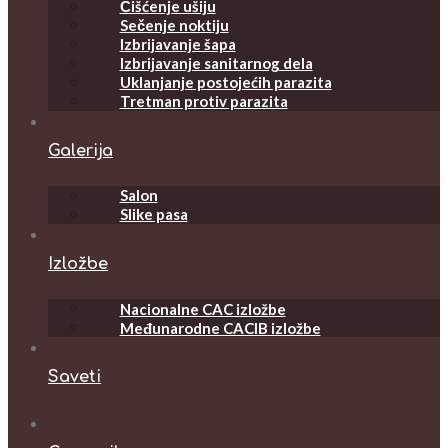
Čišćenje ušiju
Sečenje noktiju
Izbrijavanje šapa
Izbrijavanje sanitarnog dela
Uklanjanje postojećih parazita
Tretman protiv parazita
Galerija
Salon
Slike pasa
Izložbe
Nacionalne CAC izložbe
Međunarodne CACIB izložbe
Saveti