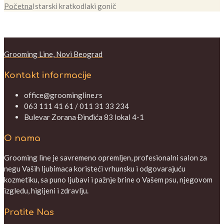
Početna
Istarski kratkodlaki gonič
Grooming Line, Novi Beograd
Kontakt informacije
office@groomingline.rs
063 111 41 61 / 011 31 33 234
Bulevar Zorana Đinđića 83 lokal 4-1
O nama
Grooming line je savremeno opremljen, profesionalni salon za
negu Vaših ljubimaca koristeći vrhunsku i odgovarajuću
kozmetiku, sa puno ljubavi i pažnje brine o Vašem psu, njegovom
izgledu, higijeni i zdravlju.
Pratite Nas