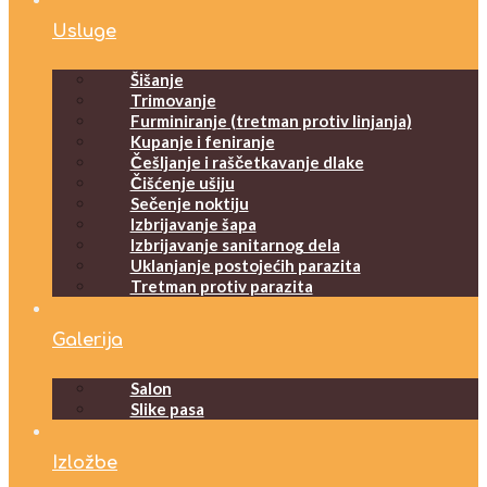
Usluge
Šišanje
Trimovanje
Furminiranje (tretman protiv linjanja)
Kupanje i feniranje
Češljanje i raščetkavanje dlake
Čišćenje ušiju
Sečenje noktiju
Izbrijavanje šapa
Izbrijavanje sanitarnog dela
Uklanjanje postojećih parazita
Tretman protiv parazita
Galerija
Salon
Slike pasa
Izložbe