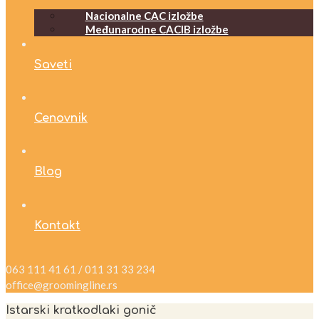
Nacionalne CAC izložbe
Međunarodne CACIB izložbe
Saveti
Cenovnik
Blog
Kontakt
063 111 41 61 / 011 31 33 234
office@groomingline.rs
Istarski kratkodlaki gonič