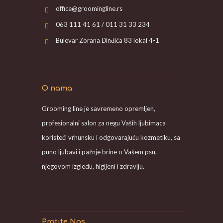
office@groomingline.rs
063 111 41 61 / 011 31 33 234
Bulevar Zorana Đinđića 83 lokal 4-1
O nama
Grooming line je savremeno opremljen,
profesionalni salon za negu Vaših ljubimaca
koristeći vrhunsku i odgovarajuću kozmetiku, sa
puno ljubavi i pažnje brine o Vašem psu,
njegovom izgledu, higijeni i zdravlju.
Pratite Nas