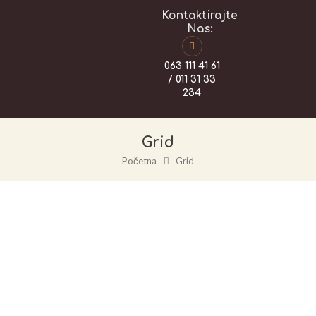
Kontaktirajte
Nas:
063 111 41 61
/ 011 31 33
234
Grid
Početna
Grid