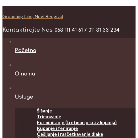
Grooming Line, Novi Beograd
Kontaktirajte Nas:
063 111 41 61 / 011 31 33 234
Početna
O nama
Usluge
Šišanje
Trimovanje
Furminiranje (tretman protiv linjanja)
Kupanje i feniranje
Češljanje i raščetkavanje dlake