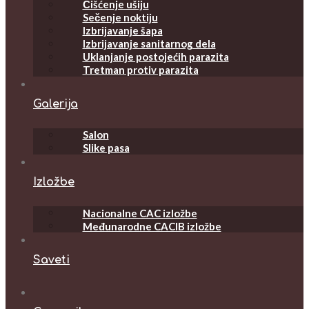
Čišćenje ušiju
Sečenje noktiju
Izbrijavanje šapa
Izbrijavanje sanitarnog dela
Uklanjanje postojećih parazita
Tretman protiv parazita
Galerija
Salon
Slike pasa
Izložbe
Nacionalne CAC izložbe
Međunarodne CACIB izložbe
Saveti