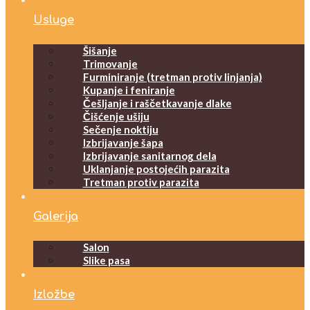
Usluge
Šišanje
Trimovanje
Furminiranje (tretman protiv linjanja)
Kupanje i feniranje
Češljanje i raščetkavanje dlake
Čišćenje ušiju
Sečenje noktiju
Izbrijavanje šapa
Izbrijavanje sanitarnog dela
Uklanjanje postojećih parazita
Tretman protiv parazita
Galerija
Salon
Slike pasa
Izložbe