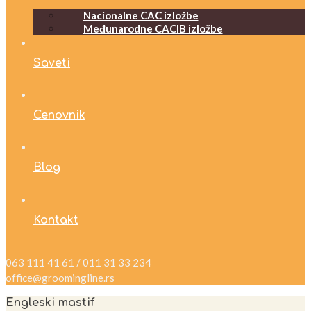
Nacionalne CAC izložbe
Međunarodne CACIB izložbe
Saveti
Cenovnik
Blog
Kontakt
063 111 41 61 / 011 31 33 234
office@groomingline.rs
Engleski mastif