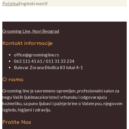
Početna
Engleski mastif
Grooming Line, Novi Beograd
Kontakt informacije
office@groomingline.rs
063 111 41 61 / 011 31 33 234
Bulevar Zorana Đinđića 83 lokal 4-1
O nama
Grooming line je savremeno opremljen, profesionalni salon za
negu Vaših ljubimaca koristeći vrhunsku i odgovarajuću
kozmetiku, sa puno ljubavi i pažnje brine o Vašem psu, njegovom
izgledu, higijeni i zdravlju.
Pratite Nas