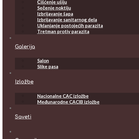
Čišćenje ušiju
Sečenje noktiju
Izbrijavanje šapa
Izbrijavanje sanitarnog dela
Uklanjanje postojećih parazita
Tretman protiv parazita
Galerija
Salon
Slike pasa
Izložbe
Nacionalne CAC izložbe
Međunarodne CACIB izložbe
Saveti