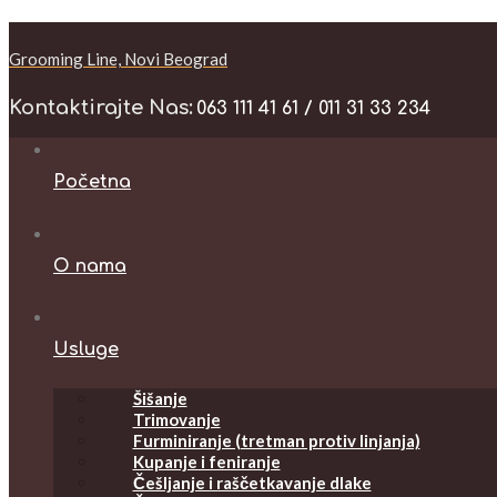
Grooming Line, Novi Beograd
Kontaktirajte Nas:
063 111 41 61 / 011 31 33 234
Početna
O nama
Usluge
Šišanje
Trimovanje
Furminiranje (tretman protiv linjanja)
Kupanje i feniranje
Češljanje i raščetkavanje dlake