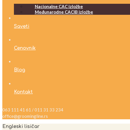
Nacionalne CAC izložbe
Međunarodne CACIB izložbe
Saveti
Cenovnik
Blog
Kontakt
063 111 41 61 / 011 31 33 234
office@groomingline.rs
Engleski lisičar