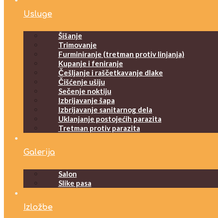
Usluge
Šišanje
Trimovanje
Furminiranje (tretman protiv linjanja)
Kupanje i feniranje
Češljanje i raščetkavanje dlake
Čišćenje ušiju
Sečenje noktiju
Izbrijavanje šapa
Izbrijavanje sanitarnog dela
Uklanjanje postojećih parazita
Tretman protiv parazita
Galerija
Salon
Slike pasa
Izložbe