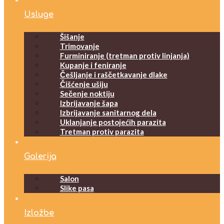
Usluge
Šišanje
Trimovanje
Furminiranje (tretman protiv linjanja)
Kupanje i feniranje
Češljanje i raščetkavanje dlake
Čišćenje ušiju
Sečenje noktiju
Izbrijavanje šapa
Izbrijavanje sanitarnog dela
Uklanjanje postojećih parazita
Tretman protiv parazita
Galerija
Salon
Slike pasa
Izložbe