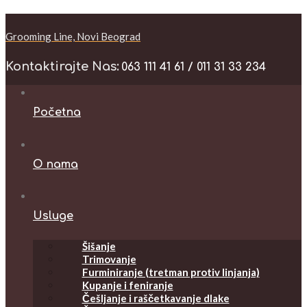
Grooming Line, Novi Beograd
Kontaktirajte Nas:
063 111 41 61 / 011 31 33 234
Početna
O nama
Usluge
Šišanje
Trimovanje
Furminiranje (tretman protiv linjanja)
Kupanje i feniranje
Češljanje i raščetkavanje dlake