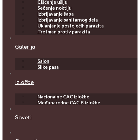
Čišćenje ušiju
Sečenje noktiju
Izbrijavanje šapa
Izbrijavanje sanitarnog dela
Uklanjanje postojećih parazita
Tretman protiv parazita
Galerija
Salon
Slike pasa
Izložbe
Nacionalne CAC izložbe
Međunarodne CACIB izložbe
Saveti