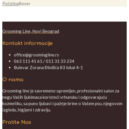
Početna
Boxer
Grooming Line, Novi Beograd
Kontakt informacije
office@groomingline.rs
063 111 41 61 / 011 31 33 234
Bulevar Zorana Đinđića 83 lokal 4-1
O nama
Grooming line je savremeno opremljen, profesionalni salon za
negu Vaših ljubimaca koristeći vrhunsku i odgovarajuću
kozmetiku, sa puno ljubavi i pažnje brine o Vašem psu, njegovom
izgledu, higijeni i zdravlju.
Pratite Nas