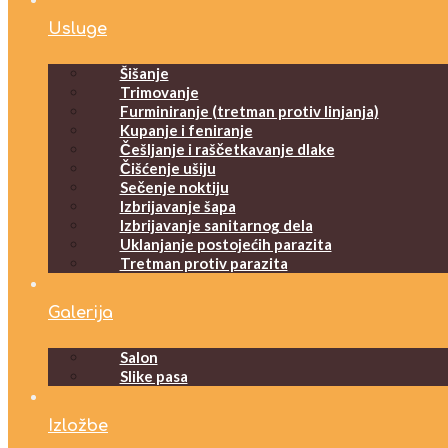
Usluge
Šišanje
Trimovanje
Furminiranje (tretman protiv linjanja)
Kupanje i feniranje
Češljanje i raščetkavanje dlake
Čišćenje ušiju
Sečenje noktiju
Izbrijavanje šapa
Izbrijavanje sanitarnog dela
Uklanjanje postojećih parazita
Tretman protiv parazita
Galerija
Salon
Slike pasa
Izložbe