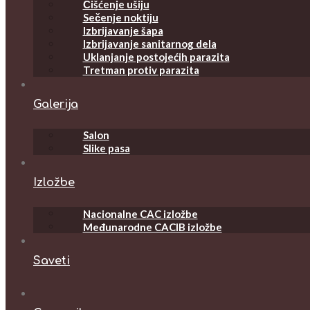
Čišćenje ušiju
Sečenje noktiju
Izbrijavanje šapa
Izbrijavanje sanitarnog dela
Uklanjanje postojećih parazita
Tretman protiv parazita
Galerija
Salon
Slike pasa
Izložbe
Nacionalne CAC izložbe
Međunarodne CACIB izložbe
Saveti