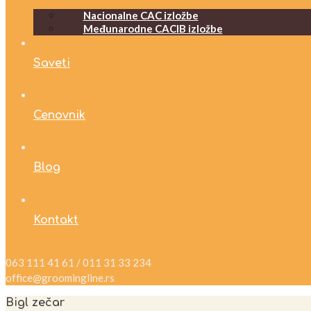
Nacionalne CAC izložbe
Međunarodne CACIB izložbe
Saveti
Cenovnik
Blog
Kontakt
063 111 41 61 / 011 31 33 234
office@groomingline.rs
Bigl zečar