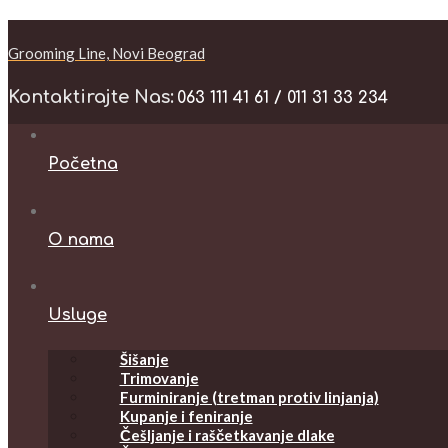
Grooming Line, Novi Beograd
Kontaktirajte Nas:
063 111 41 61 / 011 31 33 234
Početna
O nama
Usluge
Šišanje
Trimovanje
Furminiranje (tretman protiv linjanja)
Kupanje i feniranje
Češljanje i raščetkavanje dlake