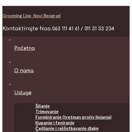
Grooming Line, Novi Beograd
Kontaktirajte Nas:
063 111 41 61 / 011 31 33 234
Početna
O nama
Usluge
Šišanje
Trimovanje
Furminiranje (tretman protiv linjanja)
Kupanje i feniranje
Češljanje i raščetkavanje dlake