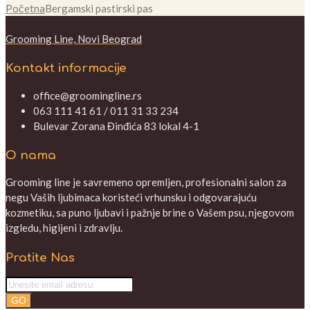
Početna
Bergamski pastirski pas
Grooming Line, Novi Beograd
Kontakt informacije
office@groomingline.rs
063 111 41 61 / 011 31 33 234
Bulevar Zorana Đinđića 83 lokal 4-1
O nama
Grooming line je savremeno opremljen, profesionalni salon za
negu Vaših ljubimaca koristeći vrhunsku i odgovarajuću
kozmetiku, sa puno ljubavi i pažnje brine o Vašem psu, njegovom
izgledu, higijeni i zdravlju.
Pratite Nas