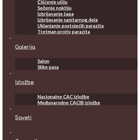
Čišćenje ušiju
Sečenje noktiju
Izbrijavanje šapa
Izbrijavanje sanitarnog dela
Uklanjanje postojećih parazita
Tretman protiv parazita
Galerija
Salon
Slike pasa
Izložbe
Nacionalne CAC izložbe
Međunarodne CACIB izložbe
Saveti