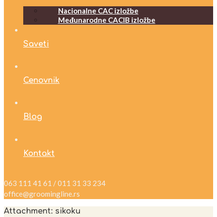
Nacionalne CAC izložbe
Međunarodne CACIB izložbe
Saveti
Cenovnik
Blog
Kontakt
063 111 41 61 / 011 31 33 234
office@groomingline.rs
Attachment: sikoku