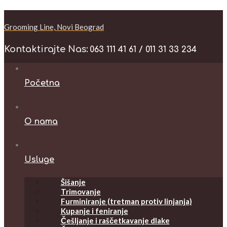
Grooming Line, Novi Beograd
Kontaktirajte Nas:
063 111 41 61 / 011 31 33 234
Početna
O nama
Usluge
Šišanje
Trimovanje
Furminiranje (tretman protiv linjanja)
Kupanje i feniranje
Češljanje i raščetkavanje dlake