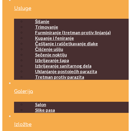
Usluge
Šišanje
Trimovanje
Furminiranje (tretman protiv linjanja)
Kupanje i feniranje
Češljanje i raščetkavanje dlake
Čišćenje ušiju
Sečenje noktiju
Izbrijavanje šapa
Izbrijavanje sanitarnog dela
Uklanjanje postojećih parazita
Tretman protiv parazita
Galerija
Salon
Slike pasa
Izložbe