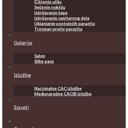
Čišćenje ušiju
Sečenje noktiju
Izbrijavanje šapa
Izbrijavanje sanitarnog dela
Uklanjanje postojećih parazita
Tretman protiv parazita
Galerija
Salon
Slike pasa
Izložbe
Nacionalne CAC izložbe
Međunarodne CACIB izložbe
Saveti