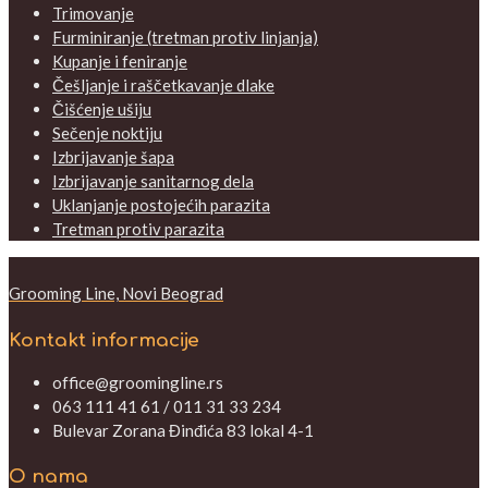
Trimovanje
Furminiranje (tretman protiv linjanja)
Kupanje i feniranje
Češljanje i raščetkavanje dlake
Čišćenje ušiju
Sečenje noktiju
Izbrijavanje šapa
Izbrijavanje sanitarnog dela
Uklanjanje postojećih parazita
Tretman protiv parazita
Grooming Line, Novi Beograd
Kontakt informacije
office@groomingline.rs
063 111 41 61 / 011 31 33 234
Bulevar Zorana Đinđića 83 lokal 4-1
O nama