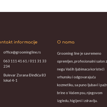
ntakt informacije
O nama
office@groomingline.rs
Grooming line je savremeno
063 111 41 61 / 011 31 33
opremljen, profesionalni salon 
234
negu Vaših ljubimaca koristeći
Bulevar Zorana Đinđića 83
vrhunsku i odgovarajuću
lokal 4-1
kozmetiku, sa puno ljubavi i paž
brine o Vašem psu, njegovom
izgledu, higijeni i zdravlju.