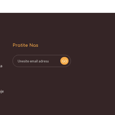
Pratite Nas
za
nje