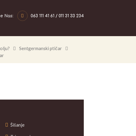
te Nas:
063 111 41 61 / 011 31 33 234
olju?
Sentgermanski ptičar
ar
Šišanje