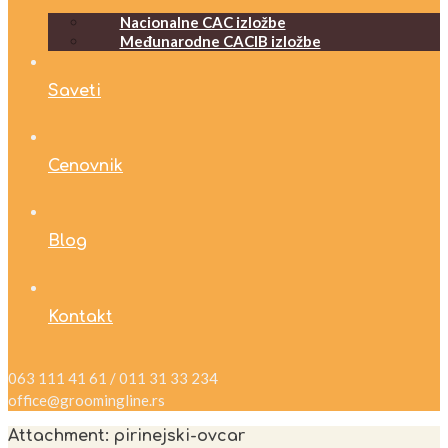
Nacionalne CAC izložbe
Međunarodne CACIB izložbe
Saveti
Cenovnik
Blog
Kontakt
063 111 41 61 / 011 31 33 234
office@groomingline.rs
Attachment: pirinejski-ovcar