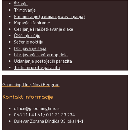
Šišanje
Trimovanje
Furminiranje (tretman protiv linjanja)
Kupanje i feniranje
Češljanje i raščetkavanje dlake
Čišćenje ušiju
Sečenje noktiju
Izbrijavanje šapa
Izbrijavanje sanitarnog dela
Uklanjanje postojećih parazita
Tretman protiv parazita
Grooming Line, Novi Beograd
Kontakt informacije
office@groomingline.rs
063 111 41 61 / 011 31 33 234
Bulevar Zorana Đinđića 83 lokal 4-1