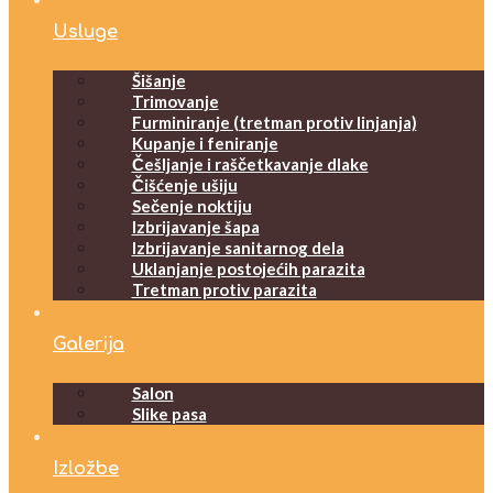
Usluge
Šišanje
Trimovanje
Furminiranje (tretman protiv linjanja)
Kupanje i feniranje
Češljanje i raščetkavanje dlake
Čišćenje ušiju
Sečenje noktiju
Izbrijavanje šapa
Izbrijavanje sanitarnog dela
Uklanjanje postojećih parazita
Tretman protiv parazita
Galerija
Salon
Slike pasa
Izložbe