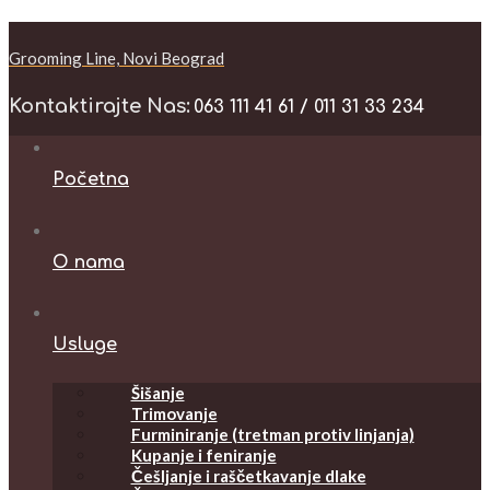
Grooming Line, Novi Beograd
Kontaktirajte Nas:
063 111 41 61 / 011 31 33 234
Početna
O nama
Usluge
Šišanje
Trimovanje
Furminiranje (tretman protiv linjanja)
Kupanje i feniranje
Češljanje i raščetkavanje dlake