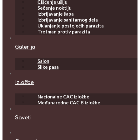
Čišćenje ušiju
Sečenje noktiju
Izbrijavanje šapa
Izbrijavanje sanitarnog dela
Uklanjanje postojećih parazita
Tretman protiv parazita
Galerija
Salon
Slike pasa
Izložbe
Nacionalne CAC izložbe
Međunarodne CACIB izložbe
Saveti