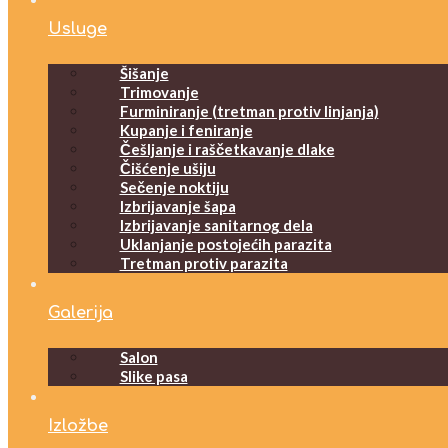
Usluge
Šišanje
Trimovanje
Furminiranje (tretman protiv linjanja)
Kupanje i feniranje
Češljanje i raščetkavanje dlake
Čišćenje ušiju
Sečenje noktiju
Izbrijavanje šapa
Izbrijavanje sanitarnog dela
Uklanjanje postojećih parazita
Tretman protiv parazita
Galerija
Salon
Slike pasa
Izložbe