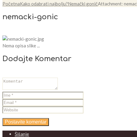
Početna
Kako odabrati najbolju?
Nemački gonič
Attachment: nemac
nemacki-gonic
Nema opisa slike ...
Dodajte Komentar
Šišanje