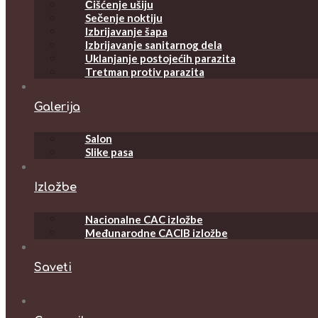
Čišćenje ušiju
Sečenje noktiju
Izbrijavanje šapa
Izbrijavanje sanitarnog dela
Uklanjanje postojećih parazita
Tretman protiv parazita
Galerija
Salon
Slike pasa
Izložbe
Nacionalne CAC izložbe
Međunarodne CACIB izložbe
Saveti