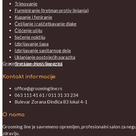
Trimovanje
Furminiranje (tretman protiv linjanja)
Kupanje i feniranje
Češljanje i raščetkavanje dlake
Čišćenje ušiju
Sečenje noktiju
Izbrijavanje šapa
Izbrijavanje sanitarnog dela
Uklanjanje postojećih parazita
Grooming Line, Novi Beograd
Tretman protiv parazita
Kontakt informacije
office@groomingline.rs
063 111 41 61 / 011 31 33 234
Bulevar Zorana Đinđića 83 lokal 4-1
O nama
Grooming line je savremeno opremljen, profesionalni salon za negu V
zdravlju.