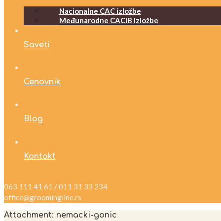
Nacionalne CAC izložbe
Međunarodne CACIB izložbe
Saveti
Cenovnik
Blog
Kontakt
063 111 41 61 / 011 31 33 234
office@groomingline.rs
Attachment: nemacki-gonic