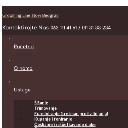
Grooming Line, Novi Beograd
Kontaktirajte Nas:
063 111 41 61 / 011 31 33 234
Početna
O nama
Usluge
Šišanje
Trimovanje
Furminiranje (tretman protiv linjanja)
Kupanje i feniranje
Češljanje i raščetkavanje dlake