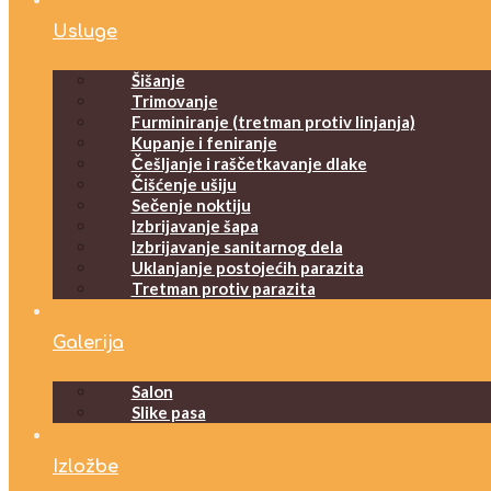
Usluge
Šišanje
Trimovanje
Furminiranje (tretman protiv linjanja)
Kupanje i feniranje
Češljanje i raščetkavanje dlake
Čišćenje ušiju
Sečenje noktiju
Izbrijavanje šapa
Izbrijavanje sanitarnog dela
Uklanjanje postojećih parazita
Tretman protiv parazita
Galerija
Salon
Slike pasa
Izložbe