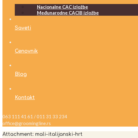
Nacionalne CAC izložbe
Međunarodne CACIB izložbe
Saveti
Cenovnik
Blog
Kontakt
063 111 41 61 / 011 31 33 234
office@groomingline.rs
Attachment: mali-italijanski-hrt