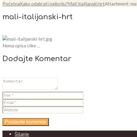
Početna
Kako odabrati najbolju?
Mali italijanski hrt
Attachment: mali
mali-italijanski-hrt
Nema opisa slike ...
Dodajte Komentar
Šišanje