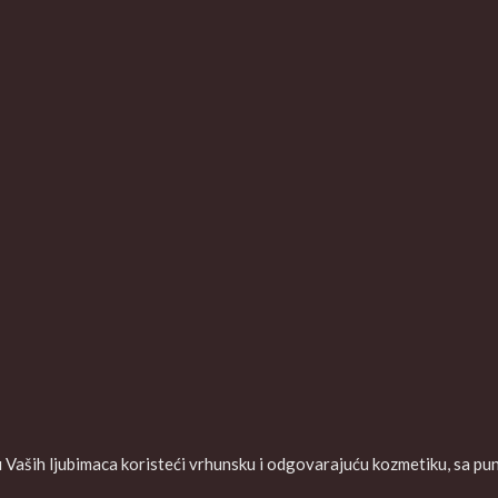
aših ljubimaca koristeći vrhunsku i odgovarajuću kozmetiku, sa puno 