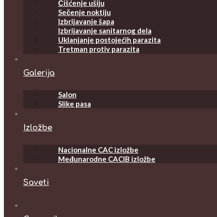
Čišćenje ušiju
Sečenje noktiju
Izbrijavanje šapa
Izbrijavanje sanitarnog dela
Uklanjanje postojećih parazita
Tretman protiv parazita
Galerija
Salon
Slike pasa
Izložbe
Nacionalne CAC izložbe
Međunarodne CACIB izložbe
Saveti