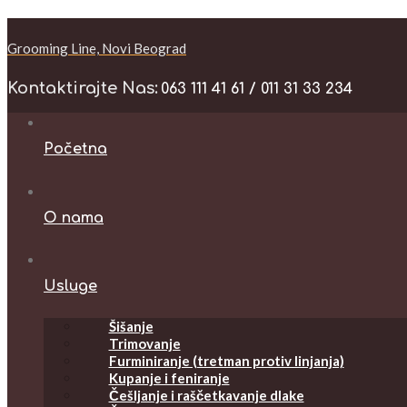
Grooming Line, Novi Beograd
Kontaktirajte Nas:
063 111 41 61 / 011 31 33 234
Početna
O nama
Usluge
Šišanje
Trimovanje
Furminiranje (tretman protiv linjanja)
Kupanje i feniranje
Češljanje i raščetkavanje dlake