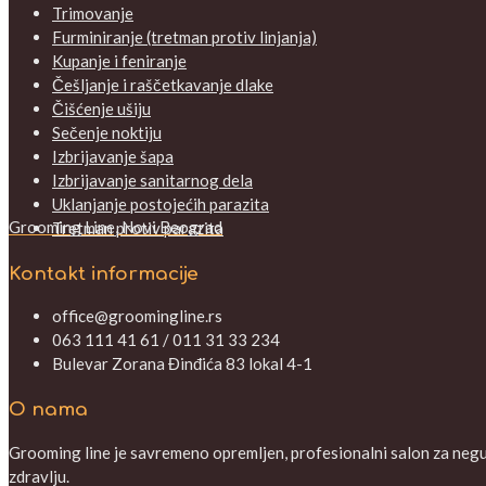
Trimovanje
Furminiranje (tretman protiv linjanja)
Kupanje i feniranje
Češljanje i raščetkavanje dlake
Čišćenje ušiju
Sečenje noktiju
Izbrijavanje šapa
Izbrijavanje sanitarnog dela
Uklanjanje postojećih parazita
Grooming Line, Novi Beograd
Tretman protiv parazita
Kontakt informacije
office@groomingline.rs
063 111 41 61 / 011 31 33 234
Bulevar Zorana Đinđića 83 lokal 4-1
O nama
Grooming line je savremeno opremljen, profesionalni salon za negu V
zdravlju.