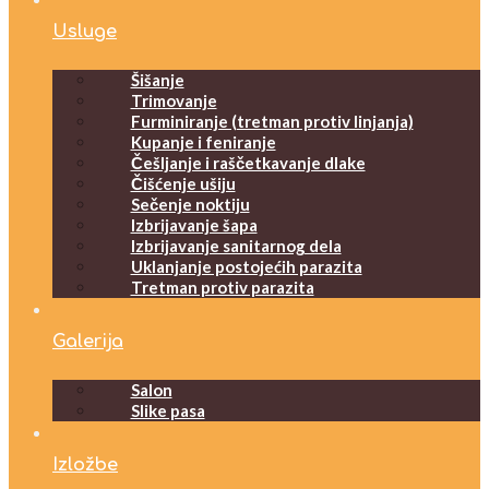
Usluge
Šišanje
Trimovanje
Furminiranje (tretman protiv linjanja)
Kupanje i feniranje
Češljanje i raščetkavanje dlake
Čišćenje ušiju
Sečenje noktiju
Izbrijavanje šapa
Izbrijavanje sanitarnog dela
Uklanjanje postojećih parazita
Tretman protiv parazita
Galerija
Salon
Slike pasa
Izložbe