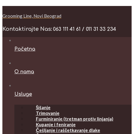
Grooming Line, Novi Beograd
Kontaktirajte Nas:
063 111 41 61 / 011 31 33 234
Početna
O nama
Usluge
Šišanje
Trimovanje
Furminiranje (tretman protiv linjanja)
Kupanje i feniranje
Češljanje i raščetkavanje dlake