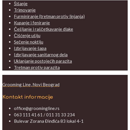
Šišanje
Trimovanje
Furminiranje (tretman protiv linjanja)
Kupanje i feniranje
Češljanje i raščetkavanje dlake
Čišćenje ušiju
Sečenje noktiju
Izbrijavanje šapa
Izbrijavanje sanitarnog dela
Uklanjanje postojećih parazita
Tretman protiv parazita
Grooming Line, Novi Beograd
Kontakt informacije
office@groomingline.rs
063 111 41 61 / 011 31 33 234
Bulevar Zorana Đinđića 83 lokal 4-1