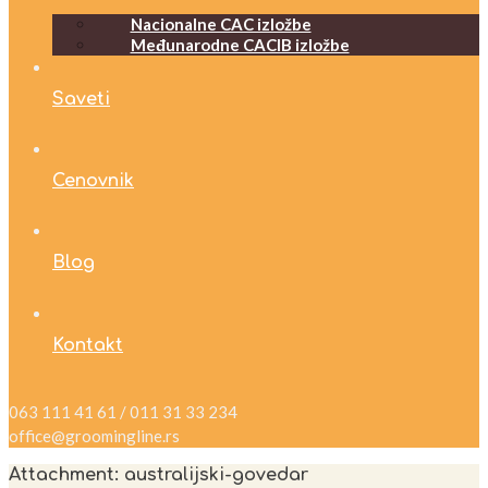
Nacionalne CAC izložbe
Međunarodne CACIB izložbe
Saveti
Cenovnik
Blog
Kontakt
063 111 41 61 / 011 31 33 234
office@groomingline.rs
Attachment: australijski-govedar