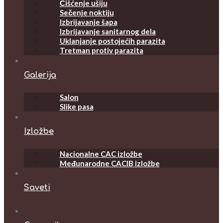
Čišćenje ušiju
Sečenje noktiju
Izbrijavanje šapa
Izbrijavanje sanitarnog dela
Uklanjanje postojećih parazita
Tretman protiv parazita
Galerija
Salon
Slike pasa
Izložbe
Nacionalne CAC izložbe
Međunarodne CACIB izložbe
Saveti